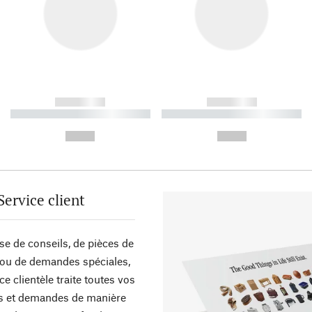
------------
------------
----------- ----------- ----------
----------- ----------- ----------
-
-
--,-- €
--,-- €
Service client
sse de conseils, de pièces de
ou de demandes spéciales,
ce clientèle traite toutes vos
s et demandes de manière