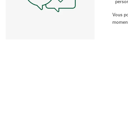
person
Vous po
moment