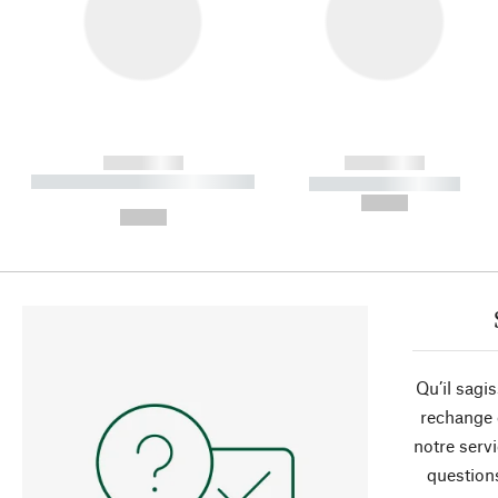
------------
------------
----------- ----------- ----------
----------- -----------
-
--,-- €
--,-- €
Qu’il sagi
rechange 
notre servi
question