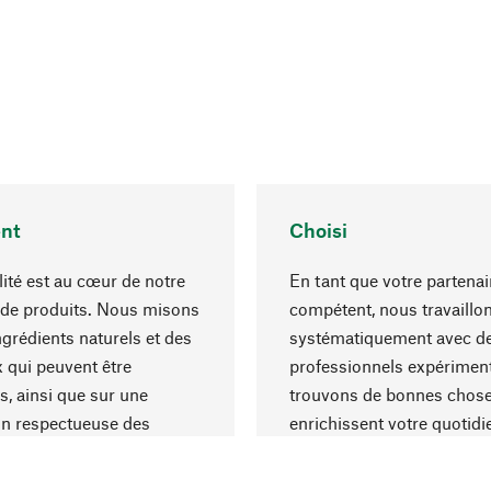
nt
Choisi
lité est au cœur de notre
En tant que votre partenai
 de produits. Nous misons
compétent, nous travaillo
ngrédients naturels et des
systématiquement avec d
 qui peuvent être
professionnels expériment
s, ainsi que sur une
trouvons de bonnes chose
on respectueuse des
enrichissent votre quotidi
s et socialement
un choix optimal de matér
ble.
une excellente fabrication.