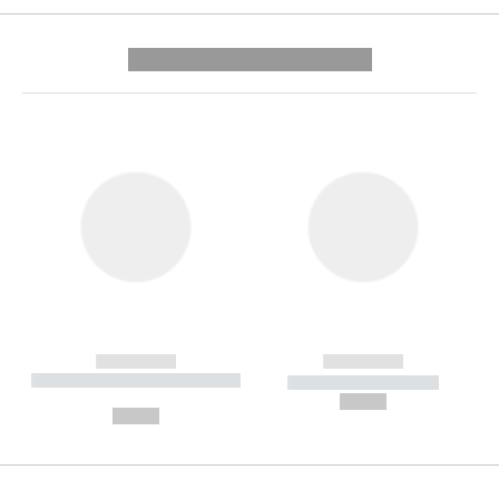
---------- --------------
------------
------------
----------- ----------- --------
----------- -----------
---
--,-- €
--,-- €