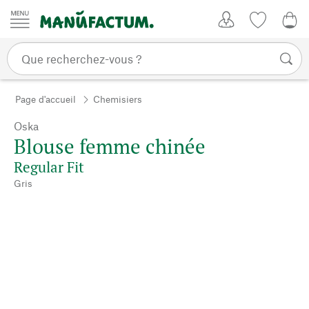
Passer au contenu
Mon compte
Liste de su
0,0
Page d'accueil
Chemisiers
Oska
Blouse femme chinée
Regular Fit
Gris