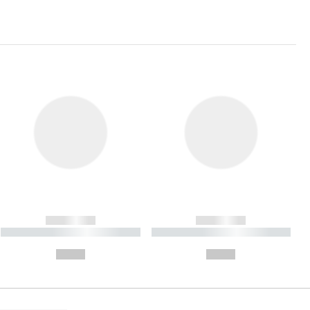
------------
------------
----------- ----------- ----------
----------- ----------- ----------
- -----------
-
--,-- €
--,-- €