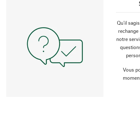
Qu’il sagi
rechange 
notre servi
question
person
Vous po
moment