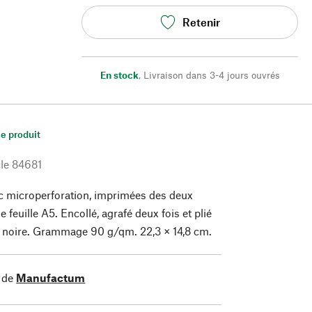
Retenir
En stock
,
Livraison dans 3-4 jours ouvrés
le produit
le
84681
ec microperforation, imprimées des deux
e feuille A5. Encollé, agrafé deux fois et plié
le noire. Grammage 90 g/qm. 22,3 × 14,8 cm.
 de
Manufactum