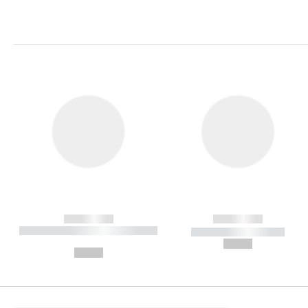
------------
------------
----------- ----------- ----------
----------- -----------
-
--,-- €
--,-- €