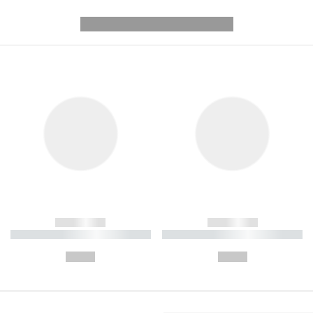
---------- --------------
------------
------------
----------- ----------- ----------
----------- ----------- ----------
-
-
--,-- €
--,-- €