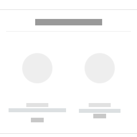
---------- --------------
------------
------------
----------- ----------- --------
----------- -----------
---
--,-- €
--,-- €