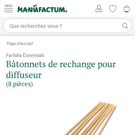
Passer au contenu
Mon compte
Liste de su
0,0
Page d'accueil
Farfalla Essentials
Bâtonnets de rechange pour
diffuseur
(8 pièces)