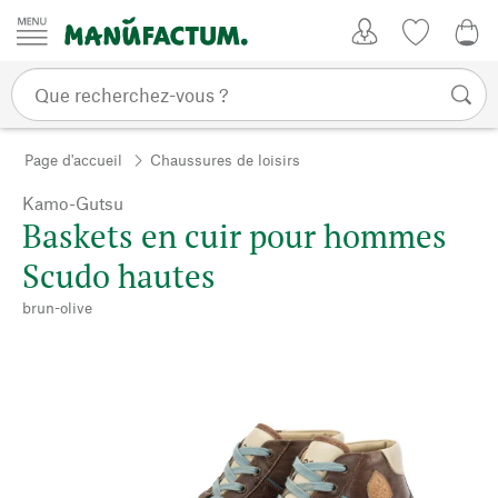
Passer au contenu
Mon compte
Liste de su
0,0
Page d'accueil
Chaussures de loisirs
Kamo-Gutsu
Baskets en cuir pour hommes
Scudo hautes
brun-olive