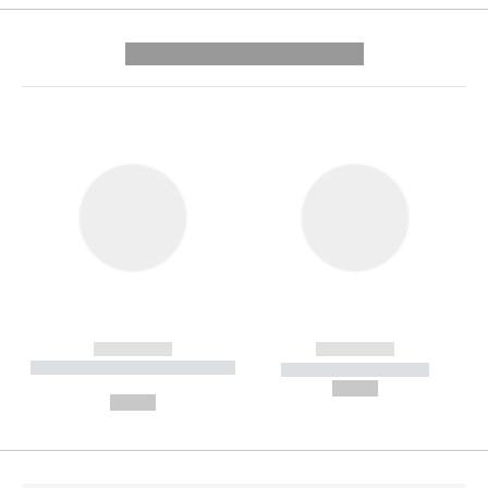
---------- --------------
------------
------------
----------- ----------- --------
----------- -----------
---
--,-- €
--,-- €