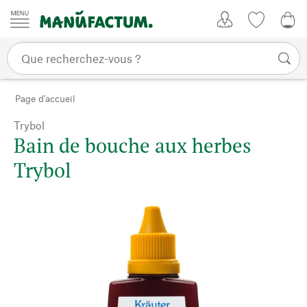
Passer au contenu
Mon compte
Liste de su
0,0
Page d'accueil
Trybol
Bain de bouche aux herbes
Trybol