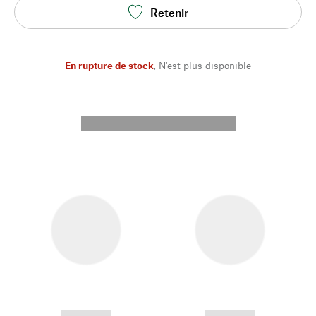
Retenir
En rupture de stock
,
N'est plus disponible
---------- --------------
------------
------------