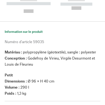
----------- ----------- --------
----------- -----------
---
--,-- €
--,-- €
Information sur le produit
Numéro d'article
59035
Matériau :
polypropylène (géotextile), sangle : polyester
Conception :
Godefroy de Virieu, Virgile Desurmont et
Louis de Fleurieu
Petit
Dimensions :
Ø 96 × H 40 cm
Volume :
290 l
Poids :
1,3 kg