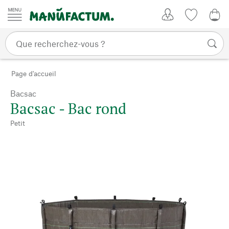
Passer au contenu
Mon compte
Liste de su
0,0
Page d'accueil
Bacsac
Bacsac - Bac rond
Petit