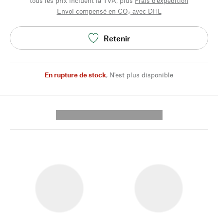
tous les prix incluent la TVA, plus
Frais d'expédition
Envoi compensé en CO₂ avec DHL
Retenir
En rupture de stock
,
N'est plus disponible
---------- --------------