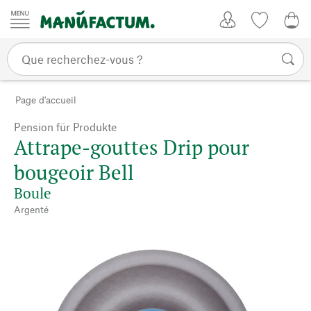
Passer au contenu
Mon compte
Liste de su
0,0
Page d'accueil
Pension für Produkte
Attrape-gouttes Drip pour
bougeoir Bell
Boule
Argenté