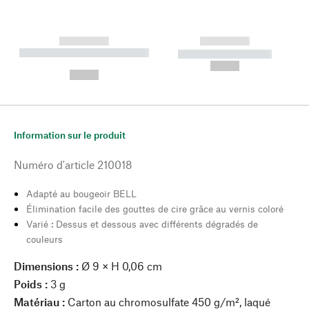
------------
------------
----------- ----------- --------
----------- -----------
---
--,-- €
--,-- €
Information sur le produit
Numéro d'article
210018
Adapté au bougeoir BELL
Élimination facile des gouttes de cire grâce au vernis coloré
Varié : Dessus et dessous avec différents dégradés de
couleurs
Dimensions :
Ø 9 × H 0,06 cm
Poids :
3 g
Matériau :
Carton au chromosulfate 450 g/m², laqué