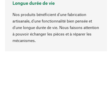
Longue durée de vie
Nos produits bénéficient d'une fabrication
artisanale, d'une fonctionnalité bien pensée et
d'une longue durée de vie. Nous faisons attention
à pouvoir échanger les pièces et à réparer les
Haut de page
mécanismes.
Conscient
La durabilité est au cœur de notre sélection de
produits. Nous misons sur des ingrédients
naturels et des matériaux qui peuvent être
entretenus, ainsi que sur une production
respectueuse des ressources et socialement
responsable.