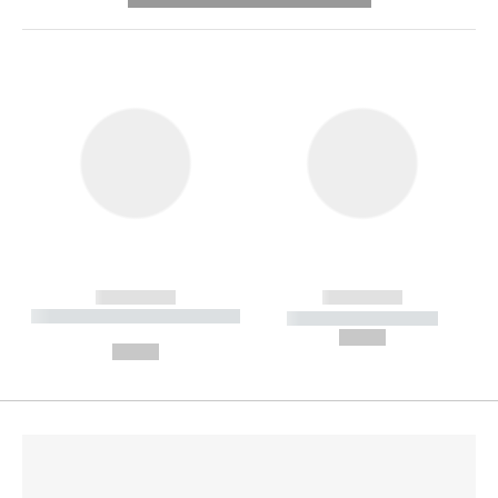
------------
------------
----------- ----------- --------
----------- -----------
---
--,-- €
--,-- €