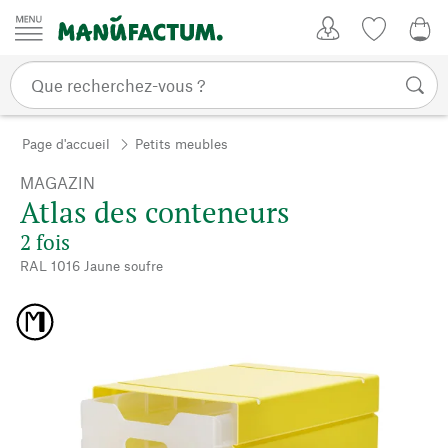
Passer au contenu
Mon compte
Liste de su
0,0
Page d'accueil
Petits meubles
MAGAZIN
Atlas des conteneurs
2 fois
RAL 1016 Jaune soufre