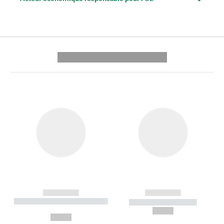
---------- --------------
------------
------------
----------- ----------- --------
----------- -----------
---
--,-- €
--,-- €