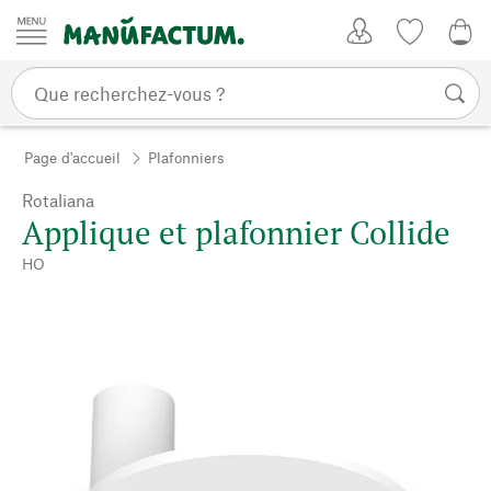
Passer au contenu
Mon compte
Liste de su
0,0
Page d'accueil
Plafonniers
Rotaliana
Applique et plafonnier Collide
HO