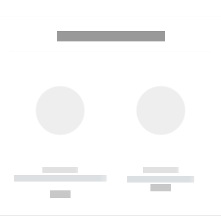
---------- --------------
------------
------------
----------- ----------- --------
----------- -----------
---
--,-- €
--,-- €