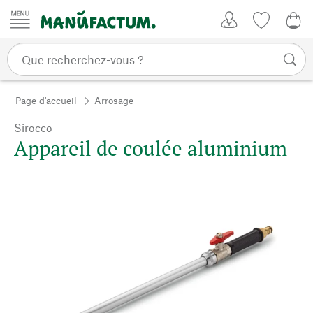
Passer au contenu
Mon compte
Liste de su
0,0
Page d'accueil
Arrosage
Sirocco
Appareil de coulée aluminium