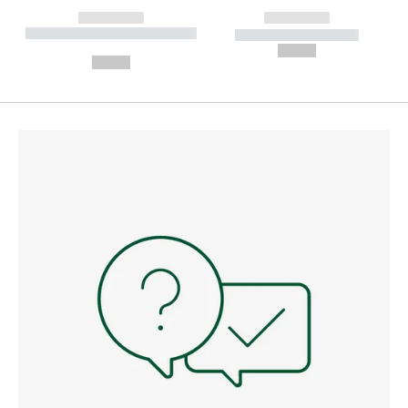
------------
------------
----------- ----------- --------
----------- -----------
---
--,-- €
--,-- €