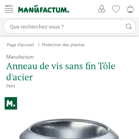
Passer au contenu
Mon compte
Liste de su
0,0
Page d'accueil
Protection des plantes
Manufactum
Anneau de vis sans fin Tôle
d'acier
Petit