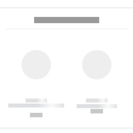
---------- --------------
------------
------------
----------- ----------- --------
----------- -----------
---
--,-- €
--,-- €