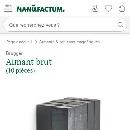
Passer au contenu
Mon compte
Liste de su
0,0
Page d'accueil
Aimants & tableaux magnétiques
Brugger
Aimant brut
(10 pièces)