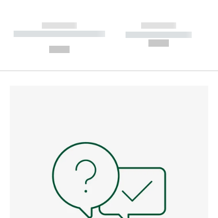
------------
------------
----------- ----------- --------
----------- -----------
---
--,-- €
--,-- €