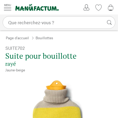
Passer au contenu
Mon compte
Liste de su
0,0
Page d'accueil
Bouillottes
SUITE702
Suite pour bouillotte
rayé
Jaune-beige