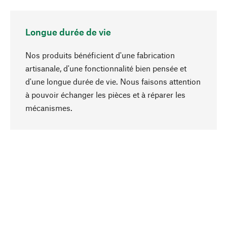
Longue durée de vie
Nos produits bénéficient d'une fabrication
artisanale, d'une fonctionnalité bien pensée et
d'une longue durée de vie. Nous faisons attention
à pouvoir échanger les pièces et à réparer les
Haut de page
mécanismes.
Conscient
La durabilité est au cœur de notre sélection de
produits. Nous misons sur des ingrédients
naturels et des matériaux qui peuvent être
entretenus, ainsi que sur une production