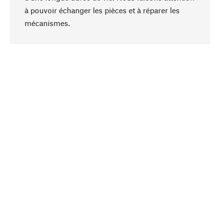
à pouvoir échanger les pièces et à réparer les
Haut de page
mécanismes.
Conscient
La durabilité est au cœur de notre sélection de
produits. Nous misons sur des ingrédients
naturels et des matériaux qui peuvent être
entretenus, ainsi que sur une production
respectueuse des ressources et socialement
responsable.
Choisi