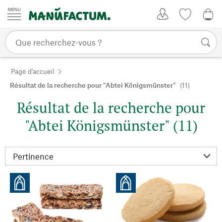
Passer au contenu
Mon compte
Liste de su
0,0
Page d'accueil
Résultat de la recherche pour "Abtei Königsmünster"
(11)
Résultat de la recherche pour
"Abtei Königsmünster" (11)